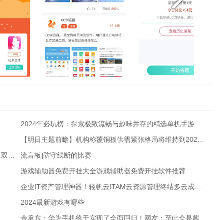
2024年必玩榜：探索极致流畅与趣味并存的精选单机手游畅享无卡顿游戏盛宴
【明日主题前瞻】机构称覆铜板供需紧张格局将维持到2027年甚至更久
完美世界去年刚凭游戏扭亏一季度游戏、影视业务营收双双下滑
流言板]防守线断的比赛
游戏辅助器免费开挂大全游戏辅助器免费开挂软件推荐
企业IT资产管理神器！轻帆云ITAM云资源管理终结多云成本“糊涂账”
2024最新游戏有哪些
余承东：华为手机终于实现了全面回归！网友：至此全是麒麟；疑员工内涵小鹏智驾靠吹和后期？地平线余凯回应；小米老是赶潮流？雷军回应