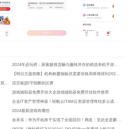
2024年必玩榜：探索极致流畅与趣味并存的精选单机手游畅享无卡顿游戏盛宴
【明日主题前瞻】机构称覆铜板供需紧张格局将维持到2027年甚至更久
完美世界去年刚凭游戏扭亏一季度游戏、影视业务营收双双下滑
流言板]防守线断的比赛
游戏辅助器免费开挂大全游戏辅助器免费开挂软件推荐
企业IT资产管理神器！轻帆云ITAM云资源管理终结多云成本“糊涂账”
2024最新游戏有哪些
余承东：华为手机终于实现了全面回归！网友：至此全是麒麟；疑员工内涵小鹏智驾靠吹和后期？地平线余凯回应；小米老是赶潮流？雷军回应