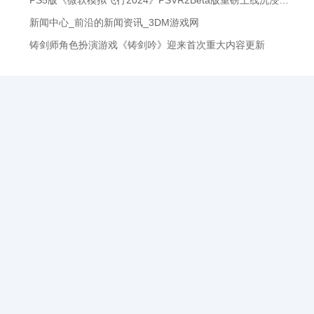
PS5版《微软模拟飞行2024》PSVR2Beta版重磅上线沉浸式飞行体验即刻开启！
新闻中心_前沿的新闻资讯_3DM游戏网
铸剑师角色扮演游戏《铸剑吟》迎来首次重大内容更新