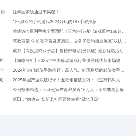
在用
往年国家线通过率揭秘！
18+游戏的手机游戏2024好玩的18+手游推荐
荣耀WIN系列手机全面适配《三角洲行动》游戏原生165超高帧
获教育部“学前教育普及普惠区、义务优质均衡发展区”双认定济南高新区交出优质均衡发展的高分答卷_泉城新闻_大众网
成都【高投启鸣双子星】售楼部电话(已认证)-最新优惠活动与项目进度更新查看房价走势、热销户型详情。
楼市聚焦®中海云邸玖章售楼处发布：央企操盘低密度宜居社区
【前瞻分析】2025年中国移动游戏行业供需现状及市场规模预测分析
大全
2024年热门武侠手游推荐：高人气、好玩耐玩的武侠类手机游戏榜单
伊姐周日热推：电视剧《御赐小仵作2》；电视剧《偶像疯子》
2025年国产游戏破纪录！五款销量破百万：《逃离鸭科夫》稳居第一
今日数据精选：亚马逊宣布再裁员近16万人；今年或刷新最热春节旅游纪录
新田：“微改造”焕新老社区百姓幸福“原地升级”